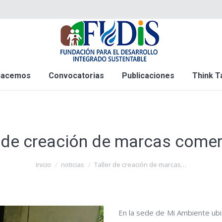
hacemos
Convocatorias
Publicaciones
Think T
r de creación de marcas comer
Inicio
noticias
Taller de creación de marcas…
En la sede de Mi Ambiente ubi