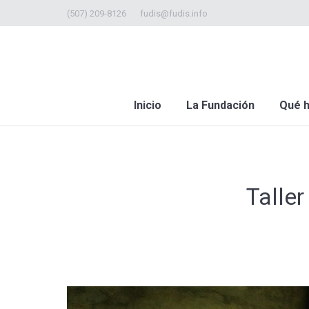
(507) 209-8126
fudis@fudis.info
Inicio
La Fundación
Qué 
Talle
Estás aquí: