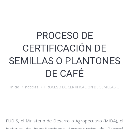
PROCESO DE
CERTIFICACIÓN DE
SEMILLAS O PLANTONES
DE CAFÉ
Estás aquí:
Inicio
noticias
PROCESO DE CERTIFICACIÓN DE SEMILLAS…
FUDIS, el Ministerio de Desarrollo Agropecuario (MIDA), el
Instituto de Investigaciones Agropecuarias de Panamá