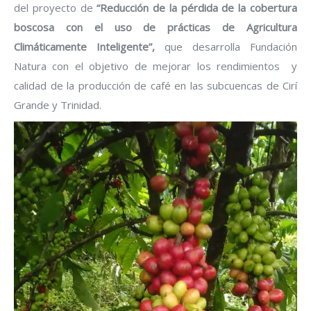
del proyecto de
“
Reducci
ó
n de la p
é
rdida de la cobertura
boscosa con el uso de pr
á
cticas de Agricultura
Clim
á
ticamente Inteligente
”
,
que desarrolla Fundación
Natura con el objetivo de mejorar los rendimientos y
calidad de la producción de café en las subcuencas de Cirí
Grande y Trinidad.