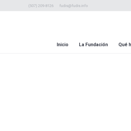
(507) 209-8126
fudis@fudis.info
Inicio
La Fundación
Qué 
Estás aquí: