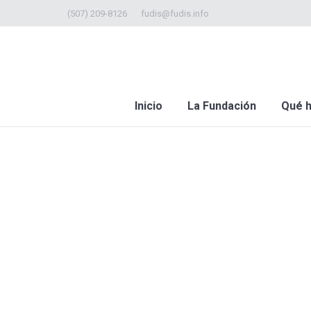
(507) 209-8126
fudis@fudis.info
Inicio
La Fundación
Qué 
Estás aquí: